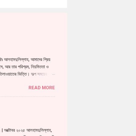
 আলহামদুলিল্লাহ, আমাদের প্রিয়
 সে, আর তার পরিশ্রম, নিয়মিততা ও
তিলাওয়াতের ভিত্তি। অল্প সময়ের
 সময়ে সে জুজ আম্মা সম্পূর্ণ করে
READ MORE
বে সত্যিই গর্ব হয়। তার তিলাওয়াত
া মারিয়াম ও তার পরিবারের ওপর
ও তার চারপাশের সবার জ...
h | অক্টোবর ২০২৫ আলহামদুলিল্লাহ,