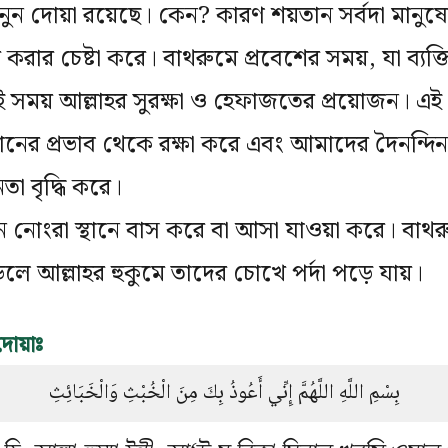
াসনুন দোয়া রয়েছে। কেন? কারণ শয়তান সর্বদা মানুষের
 করার চেষ্টা করে। বাথরুমে প্রবেশের সময়, যা ব্যক
সময় আল্লাহর সুরক্ষা ও হেফাজতের প্রয়োজন। এই 
ের প্রভাব থেকে রক্ষা করে এবং আমাদের দৈনন্দি
তা বৃদ্ধি করে।
বীন নোংরা স্থানে বাস করে বা আসা যাওয়া করে। বাথর
ড়লে আল্লাহর হুকুমে তাদের চোখে পর্দা পড়ে যায়।
োয়াঃ
بِسْمِ اللَّهِ اللَّهُمَّ إِنِّي أَعُوذُ بِكَ مِنَ الْخُبْثِ وَالْخَبَائِثِ