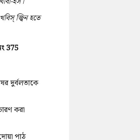
ল খাবা-ইস।
খবিস্ জ্বিন হতে
নং 375
ষের দুর্বলতাকে
্চারণ করা
দোয়া পাঠ