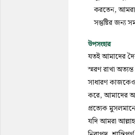
করতেন, আমরা ত
সন্তুষ্টির জন্য 
উপসংহার
যতই আমাদের দৈনন
স্মরণ রাখা অত্যন্
সাধারণ কাজকেও আ
করে, আমাদের অন্তর
প্রত্যেক মুসলমা
যদি আমরা আল্লাহর
নিরাপদ, শান্তিপূ