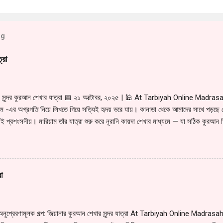
og
্রা
ের সুন্দর কুরআন শেখার যাত্রা 📅 ২১ অক্টোবর, ২০২৫ | 🕌 At Tarbiyah Online Madrasah
য়াম -এর অগ্রগতি নিয়ে লিখতে গিয়ে সত্যিই হৃদয় ভরে যায়। কানাডা থেকে আমাদের সাথে পড়ছে
ই প্রশংসনীয়। মারিয়াম তাঁর যাত্রা শুরু করে নূরানি কায়দা শেখার মাধ্যমে — যা সঠিক কুরআন 
ৎকারভাবে কায়দা সম্পূর্ণ করেছে, উচ্চারণে এসেছে পরিষ্কারত্ব ও বোঝার গভীরতা। এরপর খুব অল্প
মহান কুরআন থেকে পড়ছে। প্রতিদিনের পাঠে তার মনোযোগ, বিনয় ও ভালোবাসা দেখে শিক্ষক হিসে
 সাবলীল ও হৃদয়ছোঁয়া হয়ে উঠছে — আলহামদুলিল্লাহ। 🌿 আমরা দোয়া করি — আল্লাহ তাআল
ুন, ইসলামী শিক্ষার এই পথে তারা যেন দৃঢ় থাকেন, এবং মারিয়ামের কুরআন তিলাওয়াত যেন তার 
া
অনুপ্রেরণামূলক গল্প: জিয়ানার কুরআন শেখার সুন্দর যাত্রা At Tarbiyah Online Madrasa