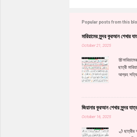
Popular posts from this bl
মারিয়ামের সুন্দর কুরআন শেখার যাত
October 21, 2025
🌸মারিয়াম
ছাত্রী মারি
আগ্রহ সত্যি
মধ্যেই সে চম
এখন সরাসরি 
দিন দিন আরও
বরকত দান কর
জিয়ানার কুরআন শেখার সুন্দর যাত্র
October 16, 2025
🌙 ছাত্রীর 